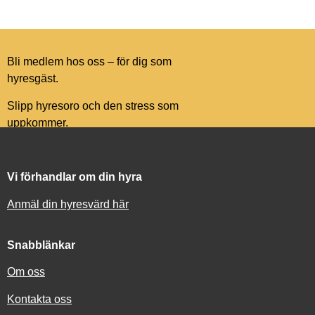
Bli medlem hos oss – för dig som
hyresgäst.
Slipp hyresoro och den stress som
uppkommer.
Vi förhandlar om din hyra
Anmäl din hyresvärd här
Snabblänkar
Om oss
Kontakta oss