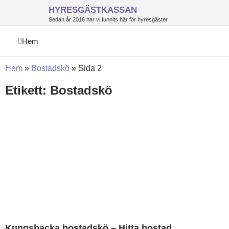
HYRESGÄSTKASSAN
Sedan år 2016 har vi funnits här för hyresgäster
Hem
Hem
»
Bostadskö
»
Sida 2
Etikett: Bostadskö
Kungsbacka bostadskö – Hitta bostad