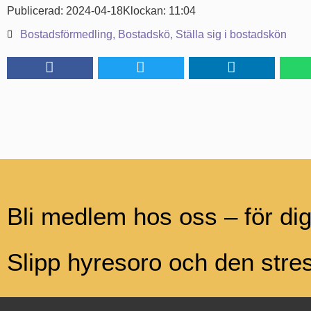
Publicerad:
2024-04-18
Klockan:
11:04
Bostadsförmedling
,
Bostadskö
,
Ställa sig i bostadskön
Bli medlem hos oss – för di
Slipp hyresoro och den str