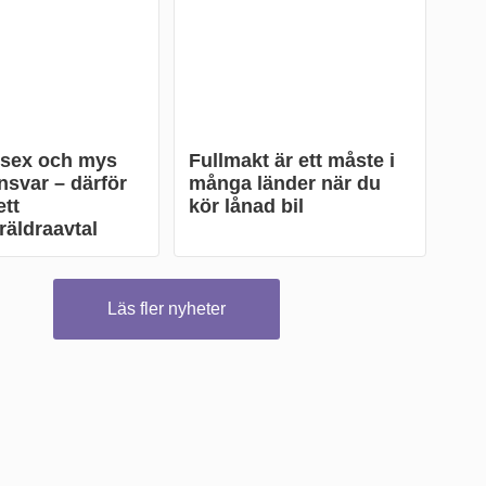
 sex och mys
Fullmakt är ett måste i
nsvar – därför
många länder när du
tt
kör lånad bil
äldraavtal
Läs fler nyheter