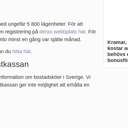
ed ungefär 5 800 lägenheter. För att
n registrering på
deras webbplats här
. För
konto minst en gång var sjätte månad.
Kramar,
kostar a
kan du
hitta här
.
behövs e
bonusför
stkassan
information om bostadsköer i Sverige. Vi
ssan ger inte möjlighet att erhålla en