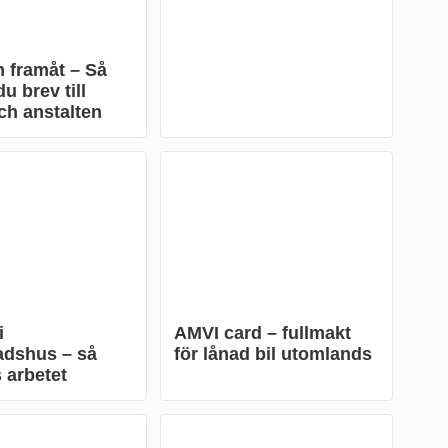
 framåt – Så
u brev till
ch anstalten
i
AMVI card – fullmakt
adshus – så
för lånad bil utomlands
 arbetet