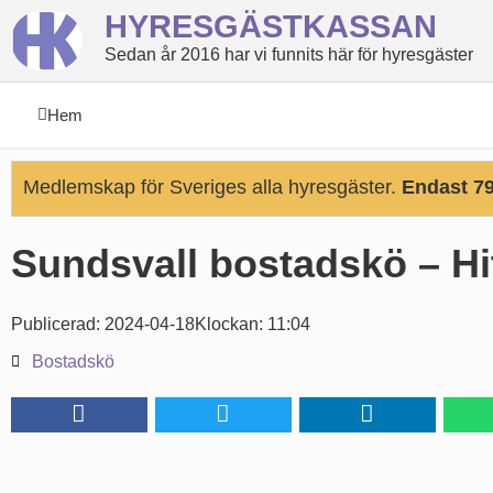
HYRESGÄSTKASSAN
Sedan år 2016 har vi funnits här för hyresgäster
Hem
Medlemskap för Sveriges alla hyresgäster.
Endast 79
Sundsvall bostadskö – Hi
Publicerad:
2024-04-18
Klockan:
11:04
Bostadskö