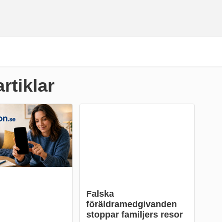
artiklar
Falska
föräldramedgivanden
stoppar familjers resor