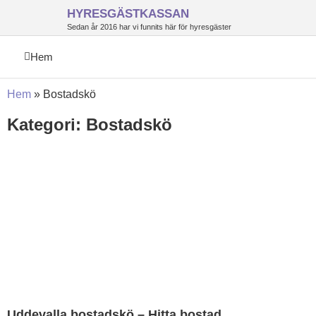
HYRESGÄSTKASSAN
Sedan år 2016 har vi funnits här för hyresgäster
Hem
Hem
»
Bostadskö
Kategori: Bostadskö
Uddevalla bostadskö – Hitta bostad