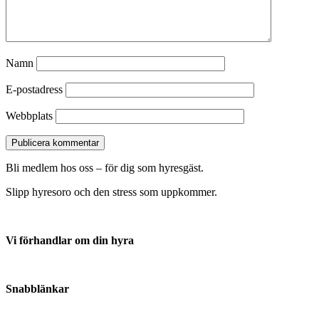
Namn
E-postadress
Webbplats
Bli medlem hos oss – för dig som hyresgäst.
Slipp hyresoro och den stress som uppkommer.
Vi förhandlar om din hyra
Anmäl din hyresvärd här
Snabblänkar
Om oss