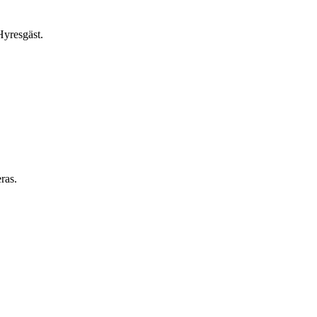
Hyresgäst.
ras.