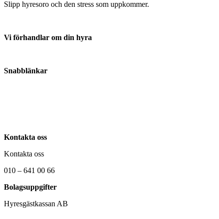
Slipp hyresoro och den stress som uppkommer.
Vi förhandlar om din hyra
Anmäl din hyresvärd här
Snabblänkar
Om oss
Kontakta oss
Nyheter
Kontakta oss
Kontakta oss
010 – 641 00 66
Bolagsuppgifter
Hyresgästkassan AB