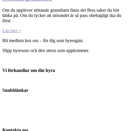
Om du upplever störande grannbarn finns det flera saker du bör
tänka på. Om du tycker att störandet är så pass obehagligt ska du
först
Läs mer »
Bli medlem hos oss – för dig som hyresgäst.
Slipp hyresoro och den stress som uppkommer.
Vi förhandlar om din hyra
Anmäl din hyresvärd här
Snabblänkar
Om oss
Kontakta oss
Nyheter
Kontakta oss