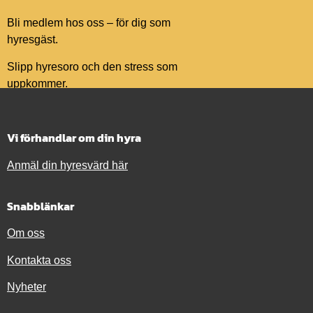
Bli medlem hos oss – för dig som
hyresgäst.
Slipp hyresoro och den stress som
uppkommer.
Vi förhandlar om din hyra
Anmäl din hyresvärd här
Snabblänkar
Om oss
Kontakta oss
Nyheter