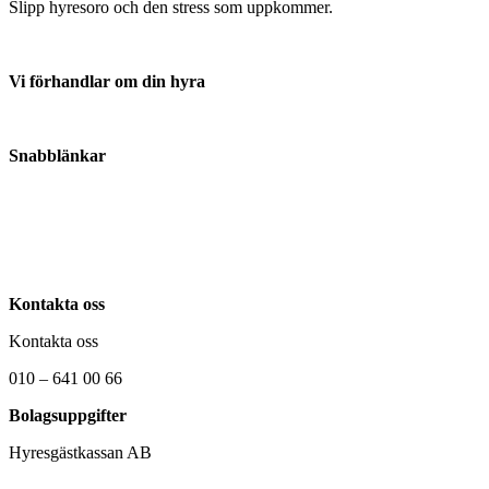
Slipp hyresoro och den stress som uppkommer.
Vi förhandlar om din hyra
Anmäl din hyresvärd här
Snabblänkar
Om oss
Kontakta oss
Nyheter
Kontakta oss
Kontakta oss
010 – 641 00 66
Bolagsuppgifter
Hyresgästkassan AB