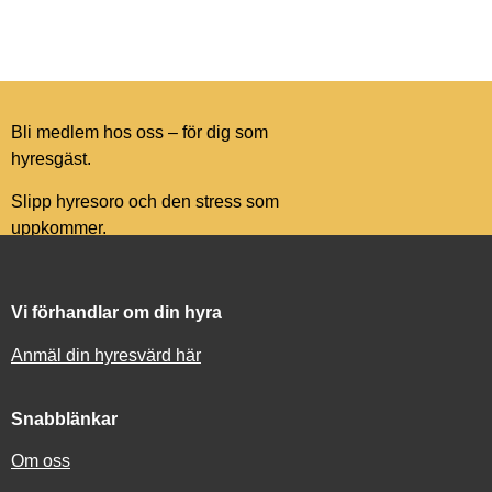
Bli medlem hos oss – för dig som
hyresgäst.
Slipp hyresoro och den stress som
uppkommer.
Vi förhandlar om din hyra
Anmäl din hyresvärd här
Snabblänkar
Om oss