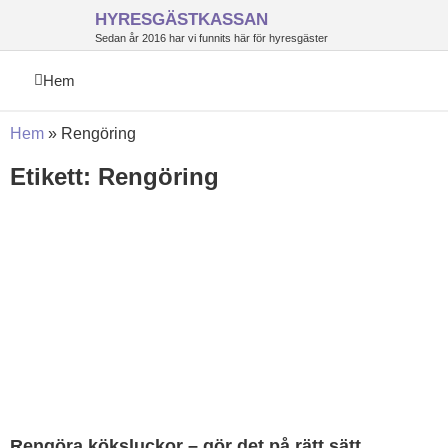
HYRESGÄSTKASSAN
Sedan år 2016 har vi funnits här för hyresgäster
Hem
Hem
»
Rengöring
Etikett: Rengöring
Rengöra köksluckor – gör det på rätt sätt