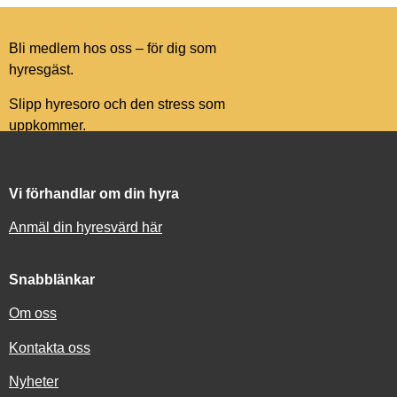
Bli medlem hos oss – för dig som
hyresgäst.
Slipp hyresoro och den stress som
uppkommer.
Vi förhandlar om din hyra
Anmäl din hyresvärd här
Snabblänkar
Om oss
Kontakta oss
Nyheter