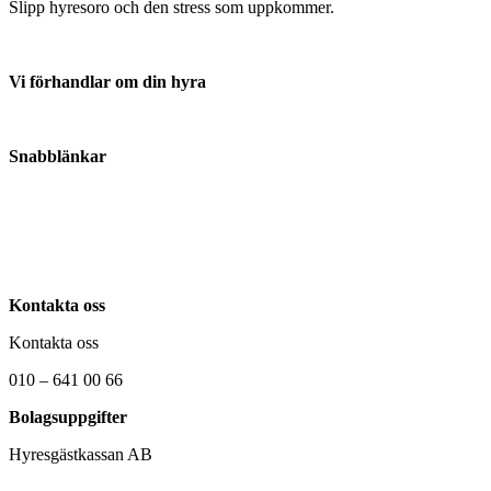
Slipp hyresoro och den stress som uppkommer.
Vi förhandlar om din hyra
Anmäl din hyresvärd här
Snabblänkar
Om oss
Kontakta oss
Nyheter
Kontakta oss
Kontakta oss
010 – 641 00 66
Bolagsuppgifter
Hyresgästkassan AB