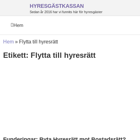
HYRESGÄSTKASSAN
Sedan år 2016 har vi funnits här för hyresgäster
Hem
Hem
»
Flytta till hyresrätt
Etikett: Flytta till hyresrätt
Funderingar: Byta Hyresrätt mot Bostadsrätt?