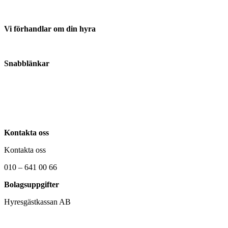
Vi förhandlar om din hyra
Anmäl din hyresvärd här
Snabblänkar
Om oss
Kontakta oss
Nyheter
Kontakta oss
Kontakta oss
010 – 641 00 66
Bolagsuppgifter
Hyresgästkassan AB
Ångerrätt