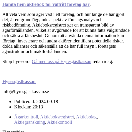
Hämta hem aktiebok för valfritt företag här
.
Att veta vem som äger vad i ett företag, och hur länge de har gjort
det, är en grundläggande aspekt av företagsanalys och
riskbedömning. Aktieboksregistret ger en transparent bild av
ägarförhållanden, vilket är avgörande för att kunna fatta välgrundade
och säkra affärsbeslut. Genom att använda denna information kan
företag, investerare och andra aktörer identifiera potentiella risker,
dolda allianser och säkerställa att de har full insyn i företagets
ägarstruktur och maktförhållanden.
Slipp hyresoro.
Gå med oss på Hyresgästkassan
redan idag.
Hyresgästkassan
info@hyresgastkassan.se
Publicerad:
2024-09-18
Klockan:
20:13
Ägarkontroll
,
Aktieboksregistret
,
Aktiebolag
,
Aktiegranskning
,
Aktiekontroll