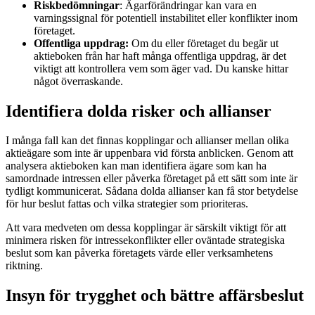
Riskbedömningar
: Ägarförändringar kan vara en
varningssignal för potentiell instabilitet eller konflikter inom
företaget.
Offentliga uppdrag:
Om du eller företaget du begär ut
aktieboken från har haft många offentliga uppdrag, är det
viktigt att kontrollera vem som äger vad. Du kanske hittar
något överraskande.
Identifiera dolda risker och allianser
I många fall kan det finnas kopplingar och allianser mellan olika
aktieägare som inte är uppenbara vid första anblicken. Genom att
analysera aktieboken kan man identifiera ägare som kan ha
samordnade intressen eller påverka företaget på ett sätt som inte är
tydligt kommunicerat. Sådana dolda allianser kan få stor betydelse
för hur beslut fattas och vilka strategier som prioriteras.
Att vara medveten om dessa kopplingar är särskilt viktigt för att
minimera risken för intressekonflikter eller oväntade strategiska
beslut som kan påverka företagets värde eller verksamhetens
riktning.
Insyn för trygghet och bättre affärsbeslut