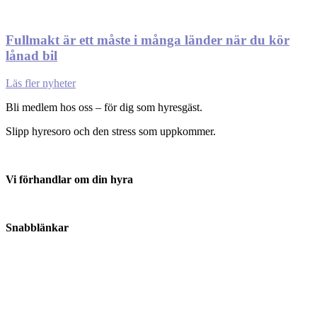
Fullmakt är ett måste i många länder när du kör
lånad bil
Läs fler nyheter
Bli medlem hos oss – för dig som hyresgäst.
Slipp hyresoro och den stress som uppkommer.
Vi förhandlar om din hyra
Anmäl din hyresvärd här
Snabblänkar
Om oss
Kontakta oss
Nyheter