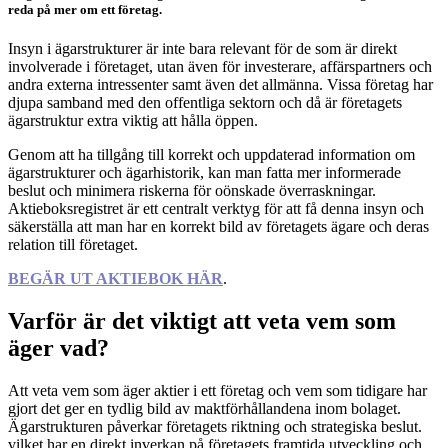
reda på mer om ett företag.
Insyn i ägarstrukturer är inte bara relevant för de som är direkt
involverade i företaget, utan även för investerare, affärspartners och
andra externa intressenter samt även det allmänna. Vissa företag har
djupa samband med den offentliga sektorn och då är företagets
ägarstruktur extra viktig att hålla öppen.
Genom att ha tillgång till korrekt och uppdaterad information om
ägarstrukturer och ägarhistorik, kan man fatta mer informerade
beslut och minimera riskerna för oönskade överraskningar.
Aktieboksregistret är ett centralt verktyg för att få denna insyn och
säkerställa att man har en korrekt bild av företagets ägare och deras
relation till företaget.
BEGÄR UT AKTIEBOK HÄR
.
Varför är det viktigt att veta vem som
äger vad?
Att veta vem som äger aktier i ett företag och vem som tidigare har
gjort det ger en tydlig bild av maktförhållandena inom bolaget.
Ägarstrukturen påverkar företagets riktning och strategiska beslut.
vilket har en direkt inverkan på företagets framtida utveckling och