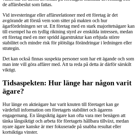
de affärsbeslut som fattas.
Vid investeringar eller affärsrelationer med ett företag är det
avgörande att förstå vem som sitter på makten och hur
ägarfördelningen ser ut. Ett företag med en stark majoritetsägare kan
till exempel ha en tydlig riktning styrd av enskilda intressen, medan
ett företag med en mer spridd ägarstruktur kan erbjuda större
stabilitet och mindre risk för plötsliga förändringar i ledningen eller
strategin.
Det kan också finnas suspekta personer som har ett ägande och som
man inte vill göra affärer med. Att ta reda på detta är därför särskilt
viktigt.
Tidsaspekten: Hur länge har någon varit
ägare?
Hur länge en aktieägare har varit knuten till företaget kan ge
värdefull information om företagets stabilitet och ägarens
engagemang. En långsiktig ägare kan ofta vara mer benägen att
tänka långsiktigt och arbeta för företagets hållbara tillväxt, medan
nyare ägare kanske är mer fokuserade på snabba resultat eller
kortsiktiga vinster.