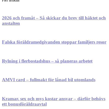
Fler artiklar
2026 och framåt – Så skickar du brev till häktet och
anstalten
Falska föräldramedgivanden stoppar familjers resor
Rylning i flerbostadshus – så planeras arbetet
AMVI card – fullmakt för lånad bil utomlands
Kramar, sex och mys kostar ansvar – därför behövs
ett bonusföräldraavtal