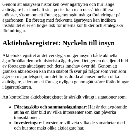
Genom att analysera historiken över ägarbyten och hur länge
aktieägare har innehaft sina poster kan man också identifiera
mönster, såsom om ett företag genomgått många förändringar på
ägarfronten. Ett företag med frekventa ägarbyten kan indikera
instabilitet eller en högre risk för interna konflikter och strategiska
förändringar.
Aktieboksregistret: Nyckeln till insyn
Aktieboksregistret är det verktyg som ger insyn i både aktuella
ägarförhållanden och historiska ägarbyten. Det ger en detaljerad bild
av företagets aktieägare och deras innehav över tid. Genom att
granska aktieboken kan man snabbt få svar på frågor som vem som
äger en majoritetspost, om det finns dolda allianser mellan olika
aktieägare, eller om ett företag nyligen genomgått större förändringar
i ägarstrukturen.
Att kontrollera aktieboksregistret är särskilt viktigt i situationer som:
Företagsköp och sammanslagningar
: Här är det avgörande
att ha en klar bild av vilka intressenter som kan påverka
transaktionen.
Investeringar
: Investerare vill veta vilka de samarbetar med
och hur stor makt olika aktieägare har.