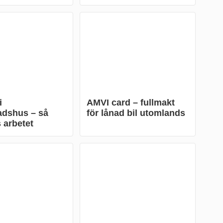
i
AMVI card – fullmakt
adshus – så
för lånad bil utomlands
 arbetet