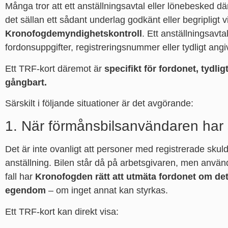
Många tror att ett anställningsavtal eller lönebesked d
det sällan ett sådant underlag godkänt eller begripligt 
Kronofogdemyndighetskontroll
. Ett anställningsavta
fordonsuppgifter, registreringsnummer eller tydligt an
Ett TRF-kort däremot är
specifikt för fordonet, tydlig
gångbart.
Särskilt i följande situationer är det avgörande:
1. När förmånsbilsanvändaren har 
Det är inte ovanligt att personer med registrerade skul
anställning. Bilen står då på arbetsgivaren, men använ
fall har
Kronofogden rätt att utmäta fordonet om de
egendom
– om inget annat kan styrkas.
Ett TRF-kort kan direkt visa: