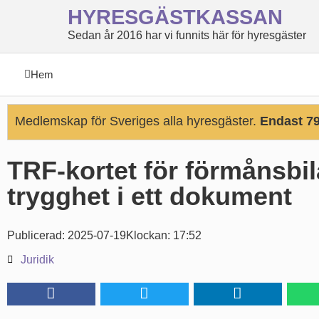
HYRESGÄSTKASSAN
Sedan år 2016 har vi funnits här för hyresgäster
Hem
Medlemskap för Sveriges alla hyresgäster.
Endast 79
TRF-kortet för förmånsbil
trygghet i ett dokument
Publicerad:
2025-07-19
Klockan:
17:52
Juridik