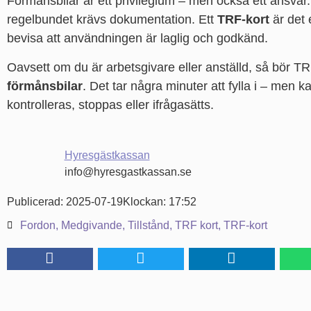
Förmånsbilar är ett privilegium – men också ett ansva
regelbundet krävs dokumentation. Ett
TRF-kort
är det 
bevisa att användningen är laglig och godkänd.
Oavsett om du är arbetsgivare eller anställd, så bör T
förmånsbilar
. Det tar några minuter att fylla i – men 
kontrolleras, stoppas eller ifrågasätts.
Hyresgästkassan
info@hyresgastkassan.se
Publicerad:
2025-07-19
Klockan:
17:52
Fordon
,
Medgivande
,
Tillstånd
,
TRF kort
,
TRF-kort