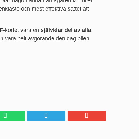
r. När någon annan än ägaren kör bilen
enklaste och mest effektiva sättet att
RF-kortet vara en
självklar del av alla
kan vara helt avgörande den dag bilen