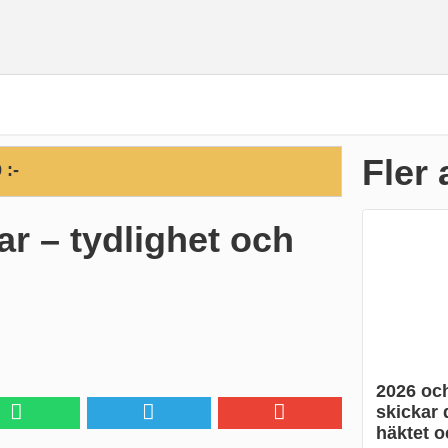
Fler 
 :-
ar – tydlighet och
2026 och
skickar d
häktet o