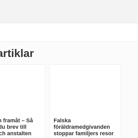
artiklar
 framåt – Så
Falska
u brev till
föräldramedgivanden
ch anstalten
stoppar familjers resor