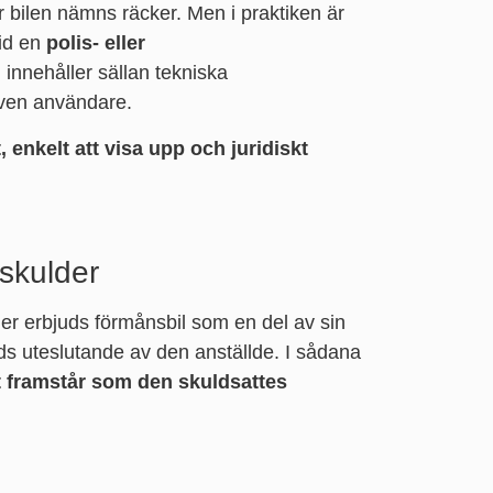
är bilen nämns räcker. Men i praktiken är
vid en
polis- eller
l innehåller sällan tekniska
given användare.
t, enkelt att visa upp och juridiskt
skulder
der erbjuds förmånsbil som en del av sin
ds uteslutande av den anställde. I sådana
t framstår som den skuldsattes