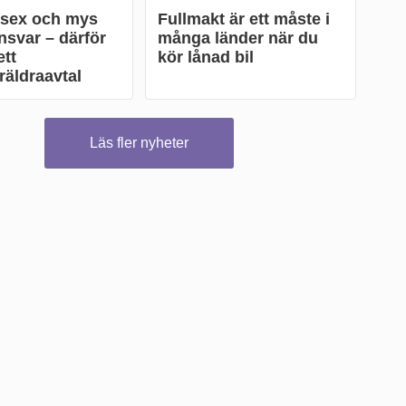
 sex och mys
Fullmakt är ett måste i
nsvar – därför
många länder när du
tt
kör lånad bil
äldraavtal
Läs fler nyheter