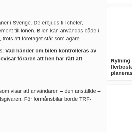
er i Sverige. De erbjuds till chefer,
ement till lönen. Bilen kan användas både i
, trots att företaget står som ägare.
es:
Vad händer om bilen kontrolleras av
isar föraren att hen har rätt att
Rylning 
flerbost
planeras
t som visar att användaren – den anställde –
rbetsgivaren. För förmånsbilar borde TRF-