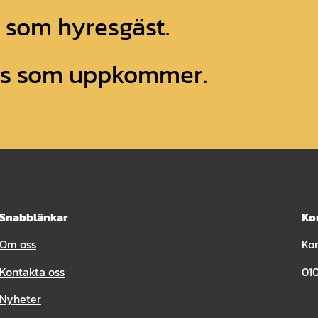
g som hyresgäst.
ess som uppkommer.
Snabblänkar
Ko
Om oss
Ko
Kontakta oss
010
Nyheter