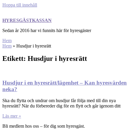
Hoppa till innehåll
HYRESGÄSTKASSAN
Sedan år 2016 har vi funnits här för hyresgäster
Hem
Hem
»
Husdjur i hyresrätt
Etikett: Husdjur i hyresrätt
Husdjur i en hyresrätt/lägenhet – Kan hyresvärden
neka?
Ska du flytta och undrar om husdjur får följa med till din nya
hyresrätt? När du förbereder dig för en flytt och går igenom ditt
Läs mer »
Bli medlem hos oss – för dig som hyresgäst.