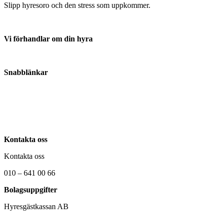
Slipp hyresoro och den stress som uppkommer.
Vi förhandlar om din hyra
Anmäl din hyresvärd här
Snabblänkar
Om oss
Kontakta oss
Nyheter
Kontakta oss
Kontakta oss
010 – 641 00 66
Bolagsuppgifter
Hyresgästkassan AB