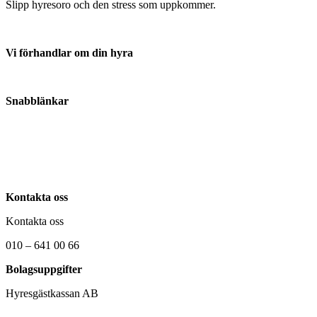
Slipp hyresoro och den stress som uppkommer.
Vi förhandlar om din hyra
Anmäl din hyresvärd här
Snabblänkar
Om oss
Kontakta oss
Nyheter
Kontakta oss
Kontakta oss
010 – 641 00 66
Bolagsuppgifter
Hyresgästkassan AB