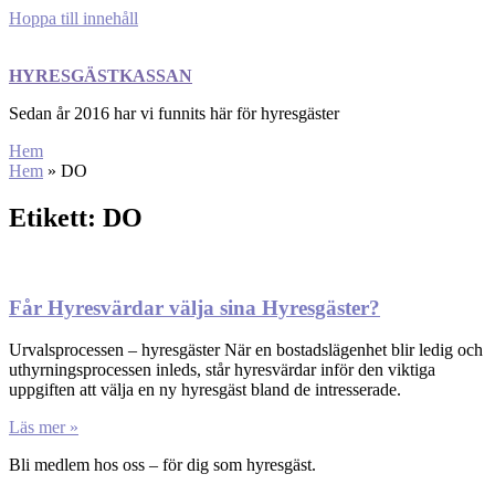
Hoppa till innehåll
HYRESGÄSTKASSAN
Sedan år 2016 har vi funnits här för hyresgäster
Hem
Hem
»
DO
Etikett: DO
Får Hyresvärdar välja sina Hyresgäster?
Urvalsprocessen – hyresgäster När en bostadslägenhet blir ledig och
uthyrningsprocessen inleds, står hyresvärdar inför den viktiga
uppgiften att välja en ny hyresgäst bland de intresserade.
Läs mer »
Bli medlem hos oss – för dig som hyresgäst.