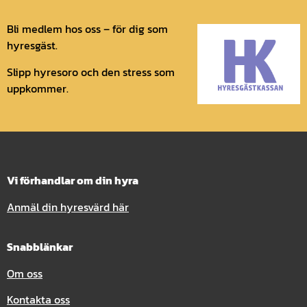
Bli medlem hos oss – för dig som
hyresgäst.
Slipp hyresoro och den stress som
uppkommer.
Vi förhandlar om din hyra
Anmäl din hyresvärd här
Snabblänkar
Om oss
Kontakta oss