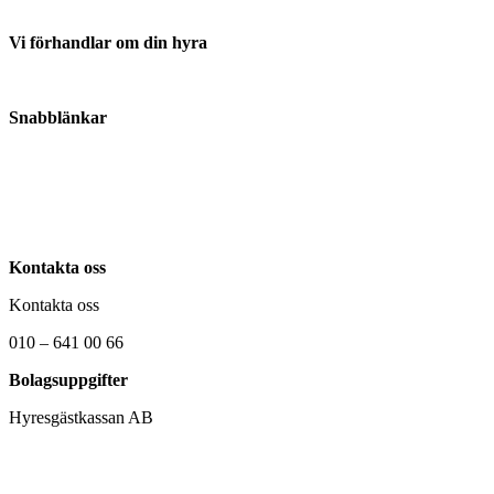
Vi förhandlar om din hyra
Anmäl din hyresvärd här
Snabblänkar
Om oss
Kontakta oss
Nyheter
Kontakta oss
Kontakta oss
010 – 641 00 66
Bolagsuppgifter
Hyresgästkassan AB
Ångerrätt