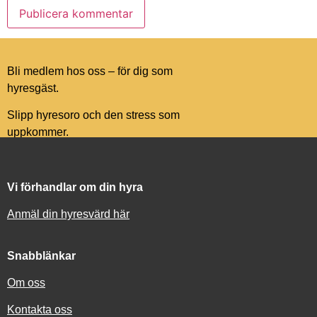
Bli medlem hos oss – för dig som
hyresgäst.
Slipp hyresoro och den stress som
uppkommer.
Vi förhandlar om din hyra
Anmäl din hyresvärd här
Snabblänkar
Om oss
Kontakta oss