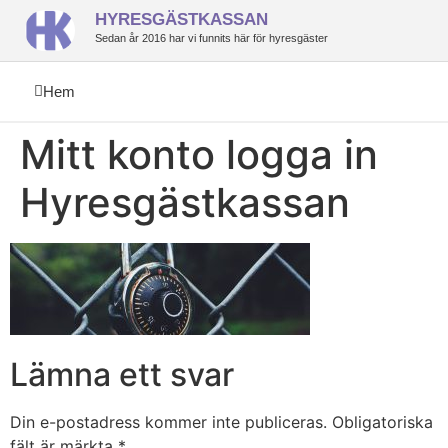
HYRESGÄSTKASSAN
Sedan år 2016 har vi funnits här för hyresgäster
Hem
Mitt konto logga in
Hyresgästkassan
Lämna ett svar
Din e-postadress kommer inte publiceras.
Obligatoriska
fält är märkta
*