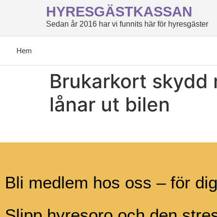
HYRESGÄSTKASSAN
Sedan år 2016 har vi funnits här för hyresgäster
Hem
Brukarkort skydd
lånar ut bilen
Bli medlem hos oss – för di
Slipp hyresoro och den str