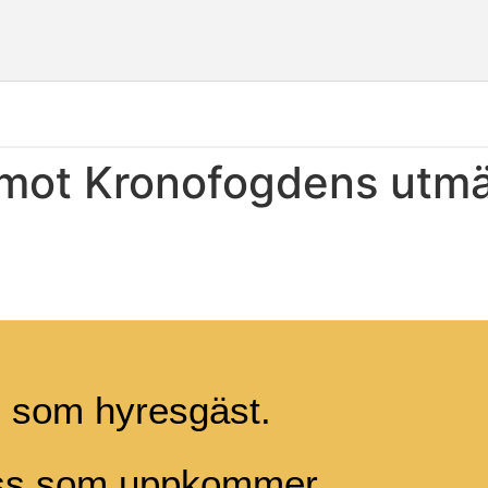
 mot Kronofogdens utmä
g som hyresgäst.
ess som uppkommer.