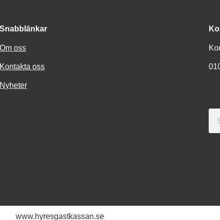
Snabblänkar
Ko
Om oss
Ko
Kontakta oss
01
Nyheter
www.hyresgastkassan.se