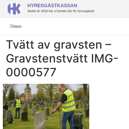
HYRESGÄSTKASSAN
Sedan år 2016 har vi funnits här för hyresgäster
Hem
Tvätt av gravsten –
Gravstenstvätt IMG-
0000577