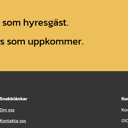
g som hyresgäst.
ess som uppkommer.
Snabblänkar
Ko
Om oss
Ko
Kontakta oss
010