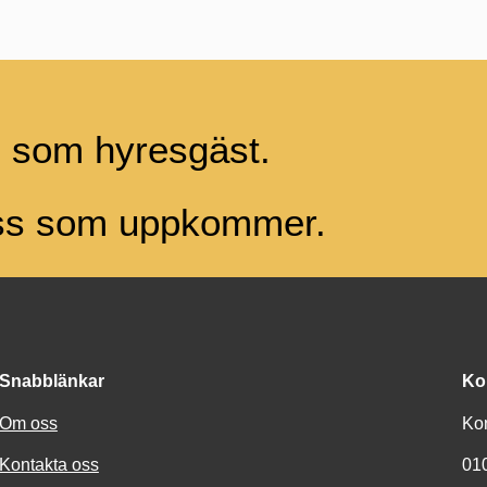
g som hyresgäst.
ess som uppkommer.
Snabblänkar
Ko
Om oss
Ko
Kontakta oss
01