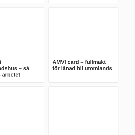
i
AMVI card – fullmakt
adshus – så
för lånad bil utomlands
 arbetet