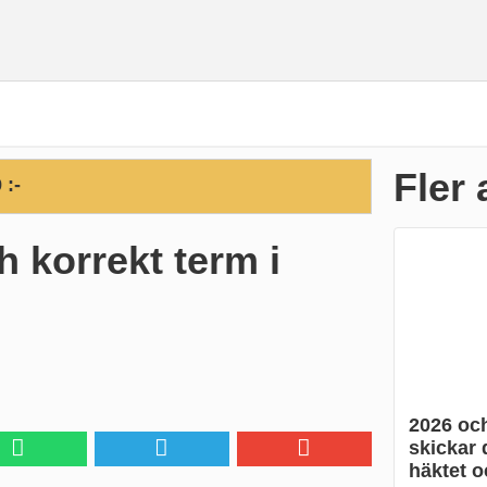
Fler 
 :-
h korrekt term i
2026 och
skickar d
häktet o