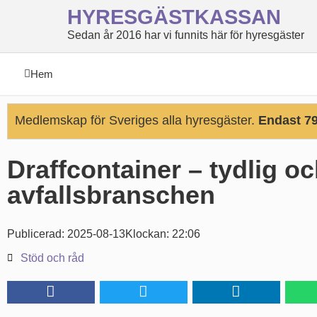
HYRESGÄSTKASSAN
Sedan år 2016 har vi funnits här för hyresgäster
Hem
Medlemskap för Sveriges alla hyresgäster.
Endast 79
Draffcontainer – tydlig oc
avfallsbranschen
Publicerad:
2025-08-13
Klockan:
22:06
Stöd och råd