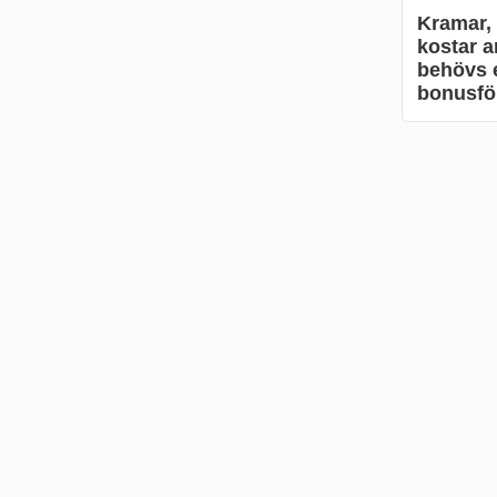
Kramar,
kostar a
behövs e
bonusför