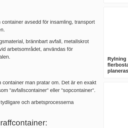
 container avsedd för insamling, transport
en.
gsmaterial, brännbart avfall, metallskrot
s vid arbetsområdet, användas för
alen.
Rylning 
flerbost
planeras
ken container man pratar om. Det är en exakt
m ”avfallscontainer” eller ”sopcontainer”.
tydligare och arbetsprocesserna
raffcontainer: