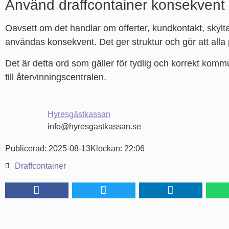
Använd draffcontainer konsekvent
Oavsett om det handlar om offerter, kundkontakt, skylta
användas konsekvent. Det ger struktur och gör att all
Det är detta ord som gäller för tydlig och korrekt komm
till återvinningscentralen.
Hyresgästkassan
info@hyresgastkassan.se
Publicerad:
2025-08-13
Klockan:
22:06
Draffcontainer