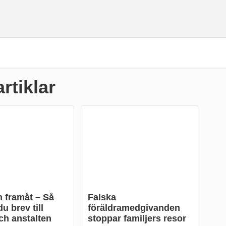
artiklar
 framåt – Så
Falska
u brev till
föräldramedgivanden
ch anstalten
stoppar familjers resor