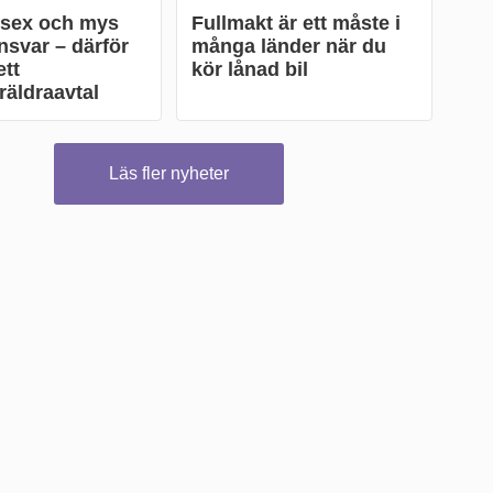
 sex och mys
Fullmakt är ett måste i
nsvar – därför
många länder när du
tt
kör lånad bil
äldraavtal
Läs fler nyheter