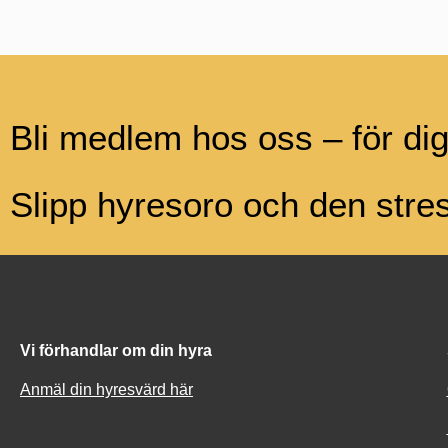
Bli medlem hos oss – för di
Slipp hyresoro och den str
Vi förhandlar om din hyra
Anmäl din hyresvärd här