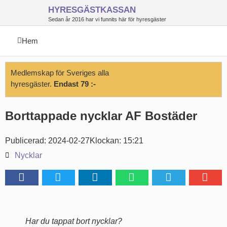
HYRESGÄSTKASSAN
Sedan år 2016 har vi funnits här för hyresgäster
Hem
Medlemskap för Sveriges alla
hyresgäster.
Endast 79 :-
Borttappade nycklar AF Bostäder
Publicerad:
2024-02-27
Klockan:
15:21
Nycklar
Har du tappat bort nycklar?