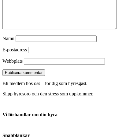
Namn
E-postadress
Webbplats
Bli medlem hos oss – för dig som hyresgäst.
Slipp hyresoro och den stress som uppkommer.
Vi förhandlar om din hyra
Anmäl din hyresvärd här
Snabblänkar