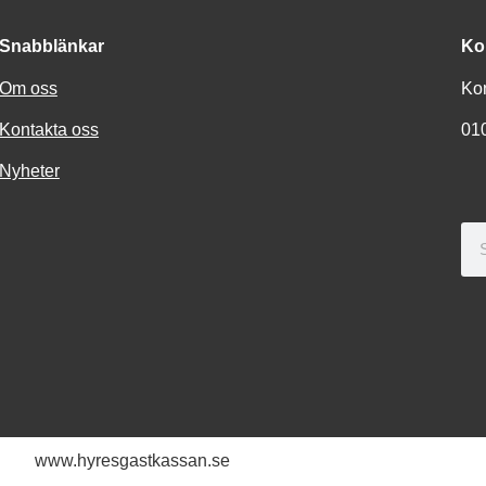
Snabblänkar
Ko
Om oss
Ko
Kontakta oss
01
Nyheter
www.hyresgastkassan.se